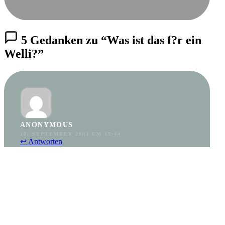
5 Gedanken zu “Was ist das f?r ein
Welli?”
ANONYMOUS
10. SEPTEMBER 2003 UM 15:44
↩ Antworten
Hallo Manu!
Du meinst, die Augen sind schwarz. Keine Irisringe? Dann
könnte es ein rezessiver Schecke sein. Selma war eine
rezessive Schecke in grün, sie hatte nur über dem
Schwanzansatz eine leicht grünlich schimmernde Stelle,
sonst rein gelb, gut, sie hatte Wangenflecken, aber sie sah