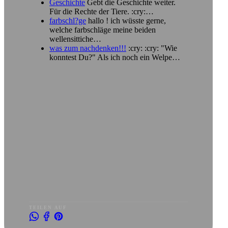
Geschichte
Gebt die Geschichte weiter.
Für die Rechte der Tiere. :cry:…
farbschl?ge
hallo ! ich wüsste gerne,
welche farbschläge meine beiden
wellensittiche…
was zum nachdenken!!!
:cry: :cry: "Wie
konntest Du?" Als ich noch ein Welpe…
TEILEN AUF