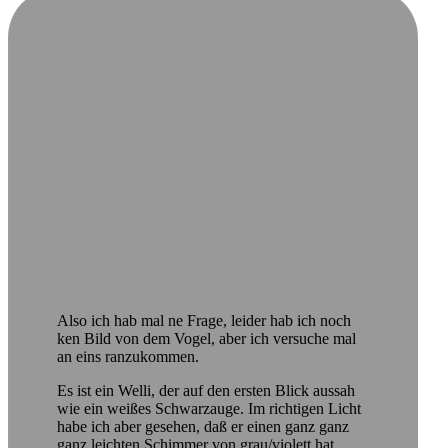
Also ich hab mal ne Frage, leider hab ich noch
ken Bild von dem Vogel, aber ich versuche mal
an eins ranzukommen.
Es ist ein Welli, der auf den ersten Blick aussah
wie ein weißes Schwarzauge. Im richtigen Licht
habe ich aber gesehen, daß er einen ganz ganz
ganz leichten Schimmer von grau/violett hat