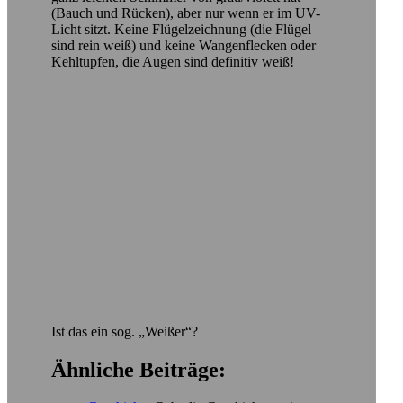
(Bauch und Rücken), aber nur wenn er im UV-
Licht sitzt. Keine Flügelzeichnung (die Flügel
sind rein weiß) und keine Wangenflecken oder
Kehltupfen, die Augen sind definitiv weiß!
Ist das ein sog. „Weißer“?
Ähnliche Beiträge: