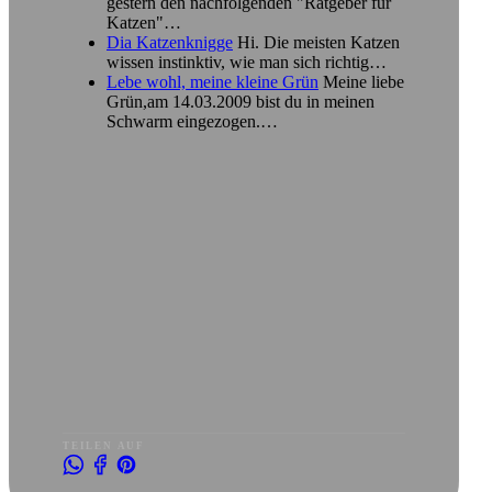
gestern den nachfolgenden "Ratgeber für
Katzen"…
Dia Katzenknigge
Hi. Die meisten Katzen
wissen instinktiv, wie man sich richtig…
Lebe wohl, meine kleine Grün
Meine liebe
Grün,am 14.03.2009 bist du in meinen
Schwarm eingezogen.…
TEILEN AUF