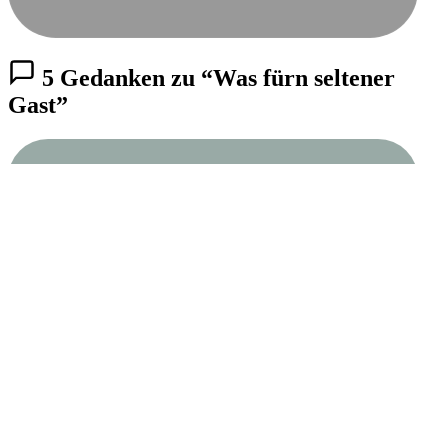
5 Gedanken zu “Was fürn seltener
Gast”
ANONYMOUS
12. SEPTEMBER 2013 UM 12:19
↩ Antworten
Wir hatten auch mal eins, das hat sogar Junge abgelegt! Man
kann nur gucken, ob der Garten gut (und tief) eingezäunt ist.
Manche Hundebesitzer sagen, Hundehaare in der Höhle hilft.
Was „sanftes“ weiß ich leider auch nicht.