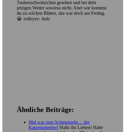
Taubenschwänzchen gesehen und bei dem
jetzigen Wetter sowieso nicht. Aber wie kommst
du zu solchen Blüten, das war doch am Freitag.
😀 :rolleyes: :huh:
Ähnliche Beiträge:
Mal was zum Schmunzeln.... der
Katzenratgeber!
Hallo Ihr Lieben! Habe