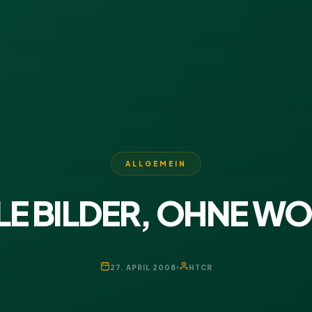
ALLGEMEIN
LE BILDER, OHNE W
27. APRIL 2008
HTCR