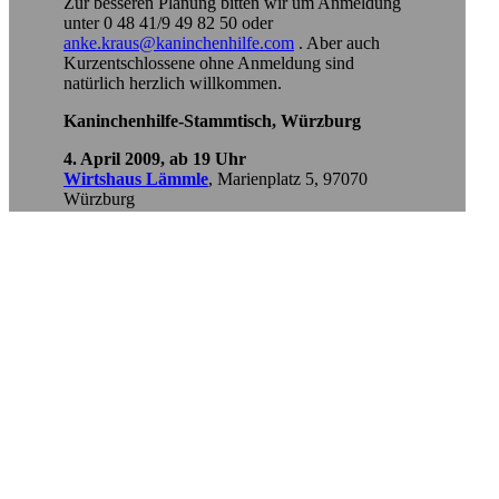
Zur besseren Planung bitten wir um Anmeldung
unter 0 48 41/9 49 82 50 oder
anke.kraus@kaninchenhilfe.com
. Aber auch
Kurzentschlossene ohne Anmeldung sind
natürlich herzlich willkommen.
Kaninchenhilfe-Stammtisch, Würzburg
4. April 2009, ab 19 Uhr
Wirtshaus Lämmle
, Marienplatz 5, 97070
Würzburg
Wir bitten um Anmeldung bei
simone.fischer@kaninchenhilfe.com
, aber auch
Kurzentschlossene ohne Anmeldung sind
natürlich herzlich willkommen.
Unsere Infostände
Wir beraten über artgerechte Haltung und
Ernährung von Kaninchen, beantworten Fragen
zu Gehegebau, Vergesellschaftung und zu
gesundheitlichen Themen. Auch ratsuchende
Meerschweinchenhalter finden bei unseren
aktiven Helfern Ansprechpartner. Bei unseren