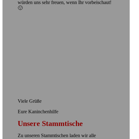
würden uns sehr freuen, wenn Ihr vorbeischaut!
🙂
Viele Grüße
Eure Kaninchenhilfe
Unsere Stammtische
Zu unseren Stammtischen laden wir alle