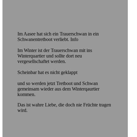
Im Aasee hat sich ein Trauerschwan in ein
Schwanentretboot verliebt. Info
Im Winter ist der Trauerschwan mit ins
Winterquartier und sollte dort neu
vergesellschaftet werden.
Scheinbar hat es nicht geklappt
und so werden jetzt Tretboot und Schwan
gemeinsam wieder aus dem Winterqaurtier
kommen.
Das ist wahre Liebe, die doch nie Früchte tragen
wird.