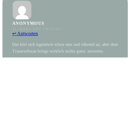
ANONYMOUS
24. MÄRZ 2007 UM 12:05
↩ Antworten
Das hört sich irgendwie schon süss und rührend an, aber dem
Trauerschwan brings wirklich nichts gutes :nixweiss:
ANONYMOUS
24. MÄRZ 2007 UM 17:27
↩ Antworten
Ich würde Petra endlich einen Trauerschwanmann gönnen.
Ich fürchte bloß, daß das sehr schwierig wird.