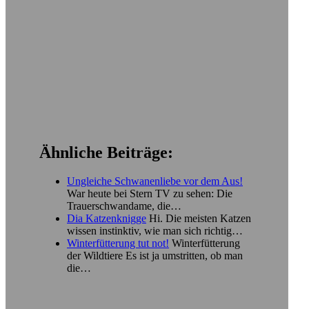
Ähnliche Beiträge:
Ungleiche Schwanenliebe vor dem Aus!
War heute bei Stern TV zu sehen: Die
Trauerschwandame, die…
Dia Katzenknigge
Hi. Die meisten Katzen
wissen instinktiv, wie man sich richtig…
Winterfütterung tut not!
Winterfütterung
der Wildtiere Es ist ja umstritten, ob man
die…