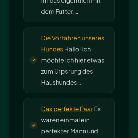
ihr das eigentlich mit
dem Futter,…
Die Vorfahren unseres
Hundes
Hallo! Ich
möchte ich hier etwas
zum Urpsrung des
Haushundes…
Das perfekte Paar
Es
waren einmal ein
perfekter Mann und