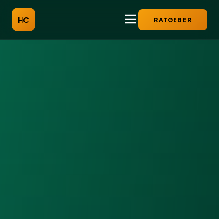
HC
RATGEBER