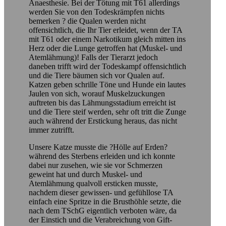
Anaesthesie. Bei der Tötung mit T61 allerdings
werden Sie von den Todeskrämpfen nichts
bemerken ? die Qualen werden nicht
offensichtlich, die Ihr Tier erleidet, wenn der TA
mit T61 oder einem Narkotikum gleich mitten ins
Herz oder die Lunge getroffen hat (Muskel- und
Atemlähmung)! Falls der Tierarzt jedoch
daneben trifft wird der Todeskampf offensichtlich
und die Tiere bäumen sich vor Qualen auf.
Katzen geben schrille Töne und Hunde ein lautes
Jaulen von sich, worauf Muskelzuckungen
auftreten bis das Lähmungsstadium erreicht ist
und die Tiere steif werden, sehr oft tritt die Zunge
auch während der Erstickung heraus, das nicht
immer zutrifft.
Unsere Katze musste die ?Hölle auf Erden?
während des Sterbens erleiden und ich konnte
dabei nur zusehen, wie sie vor Schmerzen
geweint hat und durch Muskel- und
Atemlähmung qualvoll ersticken musste,
nachdem dieser gewissen- und gefühllose TA
einfach eine Spritze in die Brusthöhle setzte, die
nach dem TSchG eigentlich verboten wäre, da
der Einstich und die Verabreichung von Gift-