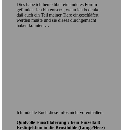
Dies habe ich heute über ein anderes Forum
gefunden. Ich bin entsetzt, wenn ich bedenke,
daß auch ein Teil meiner Tiere eingeschläfert
werden mußte und sie dieses durchgemacht
haben könnten …
Ich möchte Euch diese Infos nicht vorenthalten.
Qualvolle Einschläferung ? kein Einzelfall!
Erstinjektion in die Brusthöhle (Lunge/Herz)