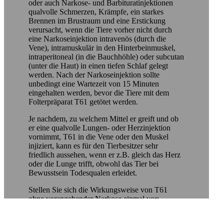
oder auch Narkose- und Barbituratinjektionen
qualvolle Schmerzen, Krämpfe, ein starkes
Brennen im Brustraum und eine Erstickung
verursacht, wenn die Tiere vorher nicht durch
eine Narkoseinjektion intravenös (durch die
Vene), intramuskulär in den Hinterbeinmuskel,
intraperitoneal (in die Bauchhöhle) oder subcutan
(unter die Haut) in einen tiefen Schlaf gelegt
werden. Nach der Narkoseinjektion sollte
unbedingt eine Wartezeit von 15 Minuten
eingehalten werden, bevor die Tiere mit dem
Folterpräparat T61 getötet werden.
Je nachdem, zu welchem Mittel er greift und ob
er eine qualvolle Lungen- oder Herzinjektion
vornimmt, T61 in die Vene oder den Muskel
injiziert, kann es für den Tierbesitzer sehr
friedlich aussehen, wenn er z.B. gleich das Herz
oder die Lunge trifft, obwohl das Tier bei
Bewusstsein Todesqualen erleidet.
Stellen Sie sich die Wirkungsweise von T61
ohne vorangehender Narkose einmal vor:
Nach der Injektion auf direktem Weg in die