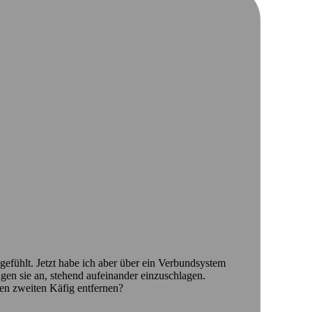
efühlt. Jetzt habe ich aber über ein Verbundsystem
gen sie an, stehend aufeinander einzuschlagen.
 den zweiten Käfig entfernen?