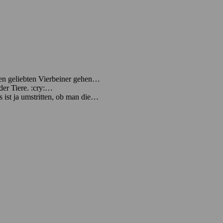
inen geliebten Vierbeiner gehen…
der Tiere. :cry:…
s ist ja umstritten, ob man die…