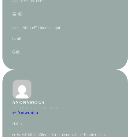
Und frech ist der!
😀 😀
Und „Stöpsel“ finde ich gut!
Gruß
Gabi
ANONYMOUS
17. JUNI 2003 UM 14:13
↩ Antworten
Hallo,
er ist wirklich hübsch. Ist er denn zahm? Er sitzt da so