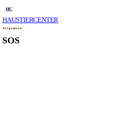
HC
HAUSTIER
CENTER
Allgemein
SOS
HOME
22. JUNI 2003
FRAGE STELLEN
QUIZ
WELCHES HAUSTIER PASST ZU MIR?
WELCHER HUND PASST ZU MIR?
WELCHE KATZE PASST ZU MIR?