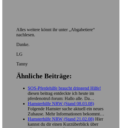
Alles weitere könnt ihr unter „Abgabetiere“
nachlesen.
Danke.
LG
Tanny
Ähnliche Beiträge:
SOS-Pferdehilfe braucht dringend Hilfe!
diesen beitrag entdeckte ich heute im
pferdenotruf-forum: Hallo alle. Da…
Hamsterhilfe NRW (Stand 08.03.08)
Folgende Hamster suche aktuell ein neues
Zuhause. Mehr Informationen bekommt…
Hamsterhilfe NRW (Stand 21.02.08)
Hier
kannst du dir einen Kurzüberblick über