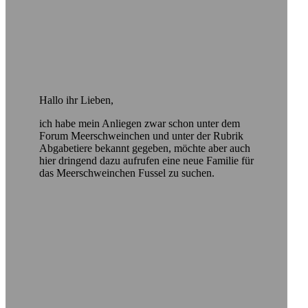
Hallo ihr Lieben,
ich habe mein Anliegen zwar schon unter dem
Forum Meerschweinchen und unter der Rubrik
Abgabetiere bekannt gegeben, möchte aber auch
hier dringend dazu aufrufen eine neue Familie für
das Meerschweinchen Fussel zu suchen.