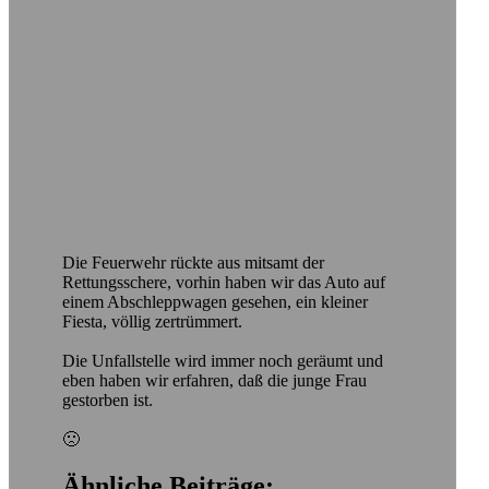
Die Feuerwehr rückte aus mitsamt der
Rettungsschere, vorhin haben wir das Auto auf
einem Abschleppwagen gesehen, ein kleiner
Fiesta, völlig zertrümmert.
Die Unfallstelle wird immer noch geräumt und
eben haben wir erfahren, daß die junge Frau
gestorben ist.
🙁
Ähnliche Beiträge: