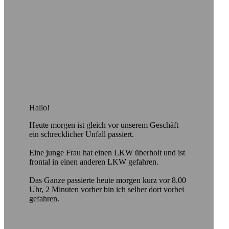
Hallo!
Heute morgen ist gleich vor unserem Geschäft
ein schrecklicher Unfall passiert.
Eine junge Frau hat einen LKW überholt und ist
frontal in einen anderen LKW gefahren.
Das Ganze passierte heute morgen kurz vor 8.00
Uhr, 2 Minuten vorher bin ich selber dort vorbei
gefahren.