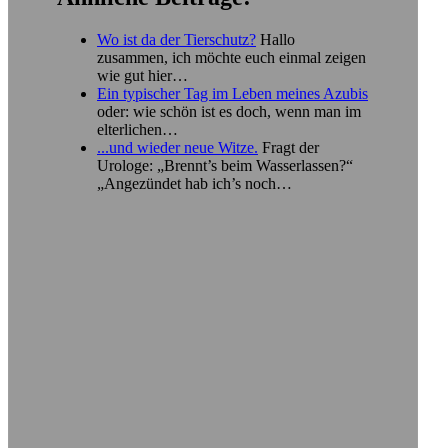
Wo ist da der Tierschutz?
Hallo
zusammen, ich möchte euch einmal zeigen
wie gut hier…
Ein typischer Tag im Leben meines Azubis
oder: wie schön ist es doch, wenn man im
elterlichen…
...und wieder neue Witze.
Fragt der
Urologe: „Brennt’s beim Wasserlassen?“
„Angezündet hab ich’s noch…