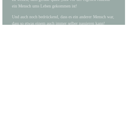
ein Mensch ums Leben gekommen ist!
Und auch noch bedrückend, dass es ein anderer Mensch war,
dass so etwas einem auch immer selber passieren kann!
Ich denke, wenn man so etwas im eigenen Ort erfährt,
belastet einen das vielleicht noch mehr, als wenn wir am
Abend im Fernsehen traurige Nachrichten von uns aber
anonymen Ereignissen hören und sehen, die so weit weg,
aber sicherlich ebenfalls schlimm sind.
Viele Grüße
Brigitte
ANONYMOUS