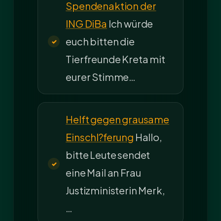
Spendenaktion der
ING DiBa
Ich würde
euch bitten die
Tierfreunde Kreta mit
eurer Stimme…
Helft gegen grausame
Einschl?ferung
Hallo,
bitte Leute sendet
eine Mail an Frau
Justizministerin Merk,
…