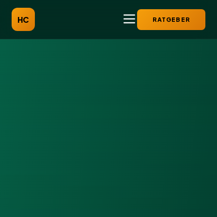
HC
RATGEBER