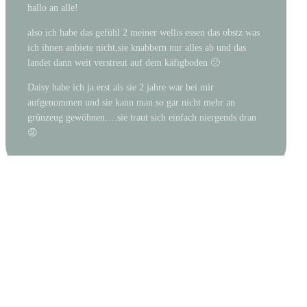
hallo an alle!
also ich habe das gefühl 2 meiner wellis essen das obstz was
ich ihnen anbiete nicht,sie knabbern nur alles ab und das
landet dann weit verstreut auf dem käfigboden 🙁
Daisy habe ich ja erst als sie 2 jahre war bei mir
aufgenommen und sie kann man so gar nicht mehr an
grünzeug gewöhnen….sie traut sich einfach niergends dran
😡
ANONYMOUS
3. AUGUST 2003 UM 15:51
↩ Antworten
Hallo zusammen!