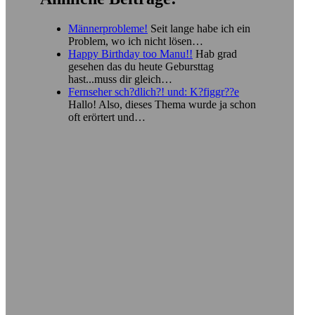
Männerprobleme!
Seit lange habe ich ein
Problem, wo ich nicht lösen…
Happy Birthday too Manu!!
Hab grad
gesehen das du heute Gebursttag
hast...muss dir gleich…
Fernseher sch?dlich?! und: K?figgr??e
Hallo! Also, dieses Thema wurde ja schon
oft erörtert und…