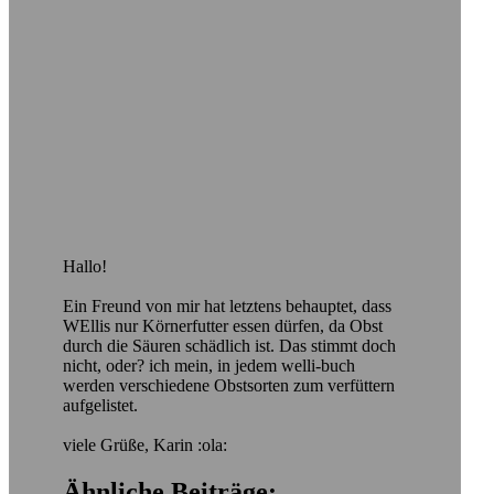
Hallo!
Ein Freund von mir hat letztens behauptet, dass
WEllis nur Körnerfutter essen dürfen, da Obst
durch die Säuren schädlich ist. Das stimmt doch
nicht, oder? ich mein, in jedem welli-buch
werden verschiedene Obstsorten zum verfüttern
aufgelistet.
viele Grüße, Karin :ola:
Ähnliche Beiträge: