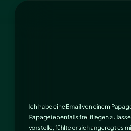
Ich habe eine Email von einem Papagei
Papagei ebenfalls frei fliegen zu las
vorstelle, fühlte er sich angeregt es