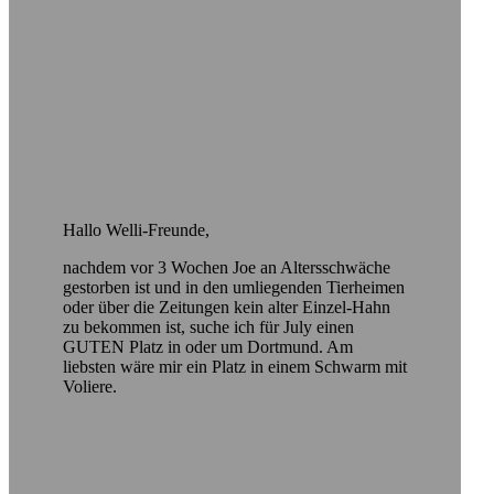
Hallo Welli-Freunde,
nachdem vor 3 Wochen Joe an Altersschwäche
gestorben ist und in den umliegenden Tierheimen
oder über die Zeitungen kein alter Einzel-Hahn
zu bekommen ist, suche ich für July einen
GUTEN Platz in oder um Dortmund. Am
liebsten wäre mir ein Platz in einem Schwarm mit
Voliere.