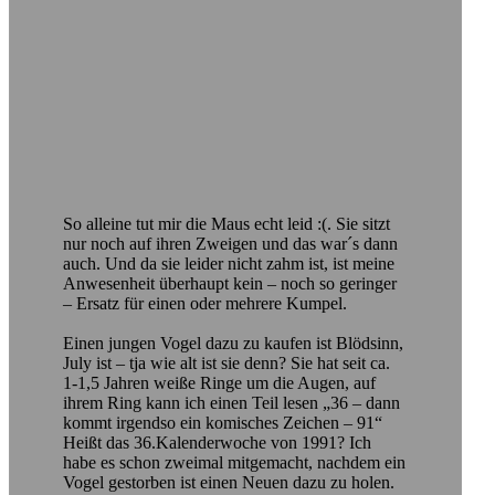
So alleine tut mir die Maus echt leid :(. Sie sitzt
nur noch auf ihren Zweigen und das war´s dann
auch. Und da sie leider nicht zahm ist, ist meine
Anwesenheit überhaupt kein – noch so geringer
– Ersatz für einen oder mehrere Kumpel.
Einen jungen Vogel dazu zu kaufen ist Blödsinn,
July ist – tja wie alt ist sie denn? Sie hat seit ca.
1-1,5 Jahren weiße Ringe um die Augen, auf
ihrem Ring kann ich einen Teil lesen „36 – dann
kommt irgendso ein komisches Zeichen – 91“
Heißt das 36.Kalenderwoche von 1991? Ich
habe es schon zweimal mitgemacht, nachdem ein
Vogel gestorben ist einen Neuen dazu zu holen.