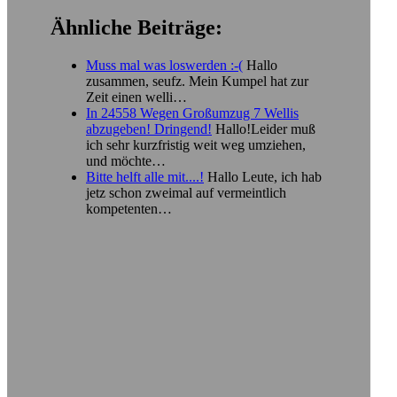
Ähnliche Beiträge:
Muss mal was loswerden :-(
Hallo
zusammen, seufz. Mein Kumpel hat zur
Zeit einen welli…
In 24558 Wegen Großumzug 7 Wellis
abzugeben! Dringend!
Hallo!Leider muß
ich sehr kurzfristig weit weg umziehen,
und möchte…
Bitte helft alle mit....!
Hallo Leute, ich hab
jetz schon zweimal auf vermeintlich
kompetenten…