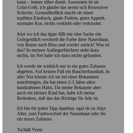
kann – immer rüber damit. Ansonsten ist sie
Grün-Gelb, ich glaube das nennt sich Rezessiver
Schecke. Gesundheitlich macht sie einen
topfitten Eindruck, glatte Federn, guter Appetit,
normaler Kot, nichts verklebt oder verkrustet.
Jetzt wo ich das tippe fällt mir eine Sache ein.
Gelegentlich wechselt die Farbe ihrer Nasenhaut,
von Braun nach Blau und wieder zurück! Was ist
das? In meinen Anfängerbüchern steht dazu
nichts, im Net habe ich dazu nichts gefunden.
Ich werde sie wirklich nur in ein gutes Zuhause
abgeben. Auf keinen Fall ein Raucherhaushalt. In
aller Not könnte ich sie bei einer Bekannten
unterbringen, die hat einen 2-3 Jahre alten
handzahmen Hahn. Da meine Bekannte aber
auch ein kleines Kind hat, habe ich meine
Bedenken, daß das das Richtige für July ist.
Ich bin für jeden Tipp dankbar, egal ob zu Julys
Alter, zum Farbwechsel der Nasenhaut oder für
ein neues Zuhause.
Tschüß Vreni