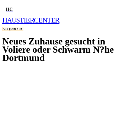
HC
HAUSTIER
CENTER
Allgemein
Neues Zuhause gesucht in
HOME
Voliere oder Schwarm N?he
Dortmund
FRAGE STELLEN
12. NOVEMBER 2004
QUIZ
WELCHES HAUSTIER PASST ZU MIR?
WELCHER HUND PASST ZU MIR?
WELCHE KATZE PASST ZU MIR?