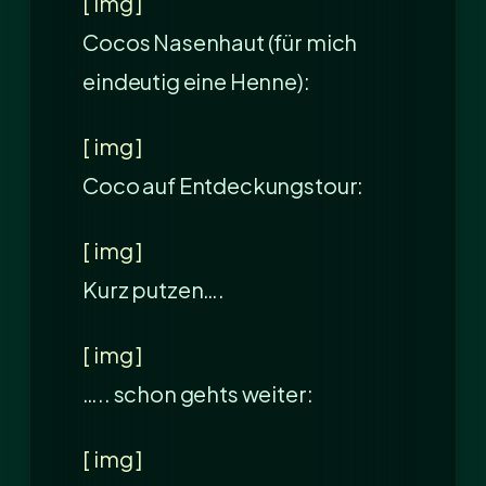
[ img ]
Cocos Nasenhaut (für mich
eindeutig eine Henne):
[ img ]
Coco auf Entdeckungstour:
[ img ]
Kurz putzen….
[ img ]
….. schon gehts weiter:
[ img ]