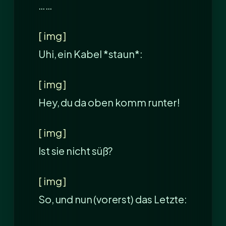
……
[ img ]
Uhi, ein Kabel *staun*:
[ img ]
Hey, du da oben komm runter!
[ img ]
Ist sie nicht süß?
[ img ]
So, und nun (vorerst) das Letzte: