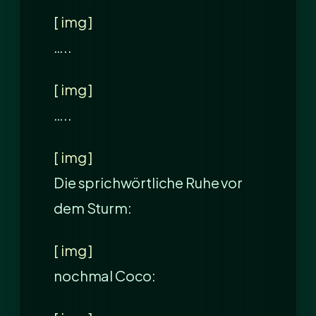
[ img ]
…..
[ img ]
…..
[ img ]
Die sprichwörtliche Ruhe vor
dem Sturm:
[ img ]
nochmal Coco: