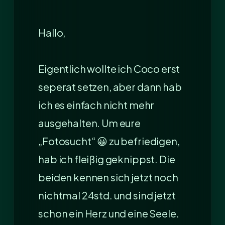
Hallo,
Eigentlich wollte ich Coco erst
seperat setzen, aber dann hab
ich es einfach nicht mehr
ausgehalten. Um eure
„Fotosucht“ 😀 zu befriedigen,
hab ich fleißig geknippst. Die
beiden kennen sich jetzt noch
nichtmal 24std. und sind jetzt
schon ein Herz und eine Seele.