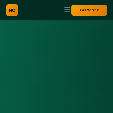
HC
RATGEBER