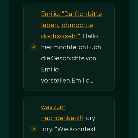
Emilio: "Darf ich bitte
leben, ich möchte
doch so sehr".
Hallo,
hier möchte ich Euch
die Geschichte von
Emilio
vorstellen.Emilio…
was zum
nachdenken!!!
:cry:
:cry: "Wie konntest