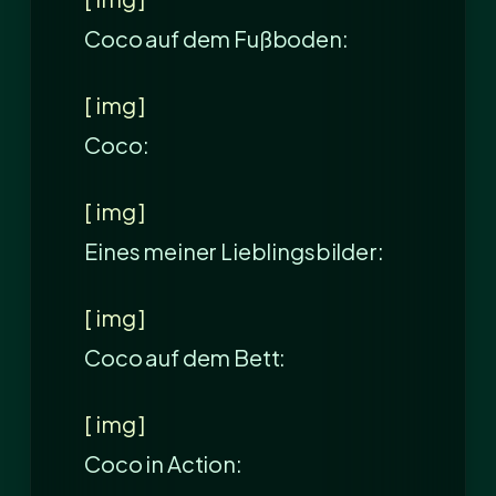
Coco auf dem Fußboden:
[ img ]
Coco:
[ img ]
Eines meiner Lieblingsbilder:
[ img ]
Coco auf dem Bett:
[ img ]
Coco in Action: