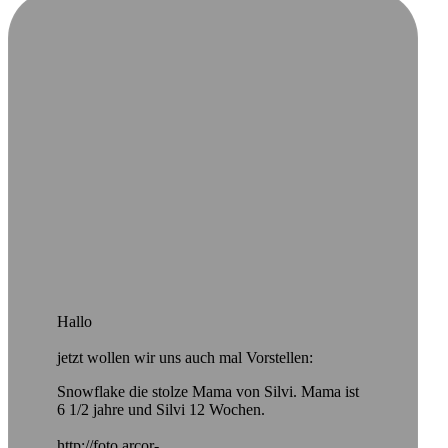
Hallo
jetzt wollen wir uns auch mal Vorstellen:
Snowflake die stolze Mama von Silvi. Mama ist
6 1/2 jahre und Silvi 12 Wochen.
http://foto.arcor-