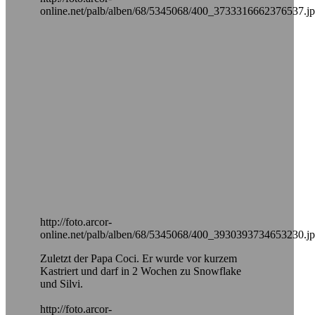
online.net/palb/alben/68/5345068/400_3733316662376537.j
http://foto.arcor-
online.net/palb/alben/68/5345068/400_3930393734653230.j
Zuletzt der Papa Coci. Er wurde vor kurzem
Kastriert und darf in 2 Wochen zu Snowflake
und Silvi.
http://foto.arcor-