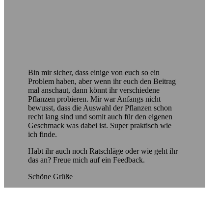
Bin mir sicher, dass einige von euch so ein
Problem haben, aber wenn ihr euch den Beitrag
mal anschaut, dann könnt ihr verschiedene
Pflanzen probieren. Mir war Anfangs nicht
bewusst, dass die Auswahl der Pflanzen schon
recht lang sind und somit auch für den eigenen
Geschmack was dabei ist. Super praktisch wie
ich finde.
Habt ihr auch noch Ratschläge oder wie geht ihr
das an? Freue mich auf ein Feedback.
Schöne Grüße
Ähnliche Beiträge:
faq - K?figausstattung
Moin, in diesem