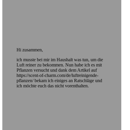
Hi zusammen,
ich musste bei mir im Haushalt was tun, um die
Luft reiner zu bekommen. Nun habe ich es mit
Pflanzen versucht und dank dem Artikel auf
https://scent-of-charm.com/de/luftreinigende-
pflanzen/ bekam ich einiges an Ratschläge und
ich möchte euch das nicht vorenthalten.