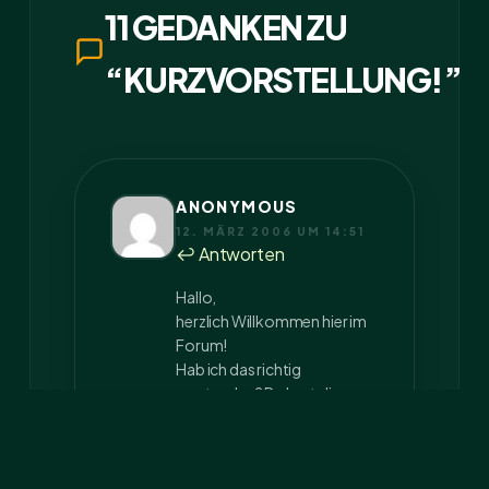
11 GEDANKEN ZU
“KURZVORSTELLUNG!”
ANONYMOUS
12. MÄRZ 2006 UM 14:51
↩ Antworten
Hallo,
herzlich Willkommen hier im
Forum!
Hab ich das richtig
verstanden? Du hast dir
gerade Fabrmäuse
angeschafft und willst sie
Züchten um damit deine