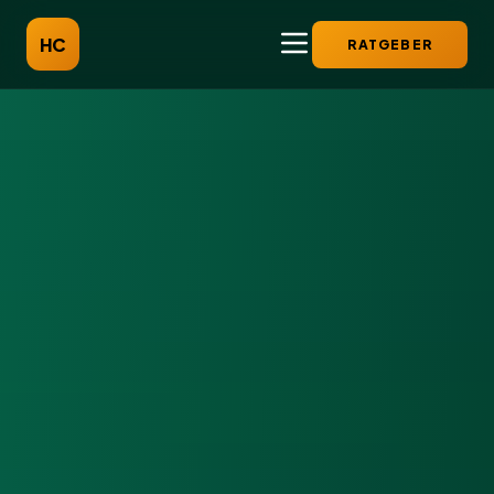
HC
RATGEBER