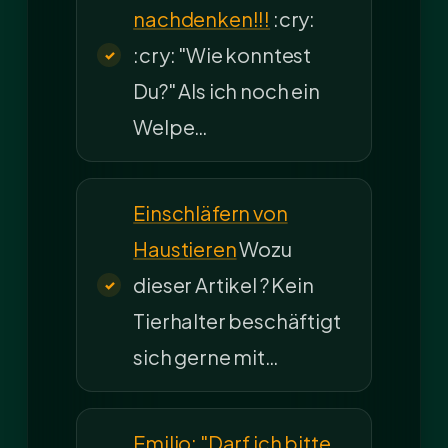
nachdenken!!!
:cry:
:cry: "Wie konntest
Du?" Als ich noch ein
Welpe…
Einschläfern von
Haustieren
Wozu
dieser Artikel ? Kein
Tierhalter beschäftigt
sich gerne mit…
Emilio: "Darf ich bitte