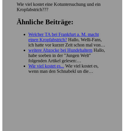
Wie viel kostet eine Kotuntersuchung und ein
Kropfabstrich???
Ähnliche Beiträge:
Welcher TA bei Frankfurt a. M. macht
einen Kropfabstrich?
Hallo, Welli-Fans,
ich hatte vor kurzer Zeit schon mal von…
weitere Abzocke bei Hundehaltern
Hallo,
habe soeben in der "Jungen Welt"
folgenden Artikel gelesen:…
Wie viel kostet es...
Wie viel kostet es,
wenn man den Schnabekl un die…