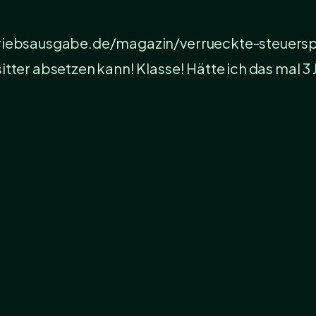
riebsausgabe.de/magazin/verrueckte-steuerspart
tter absetzen kann! Klasse! Hätte ich das mal 3