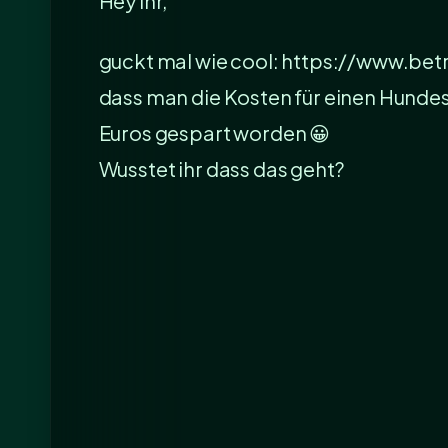
Hey ihr,
guckt mal wie cool: https://www.bet
dass man die Kosten für einen Hundesi
Euros gespart worden 😀
Wusstet ihr dass das geht?