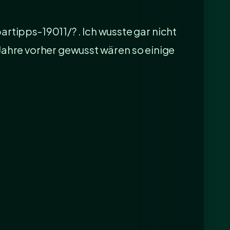
ipps-19011/? . Ich wusste gar nicht
 Jahre vorher gewusst wären so einige