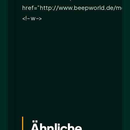
href=“http://www.beepworld.de/me
<!– w –>
Ähnliche