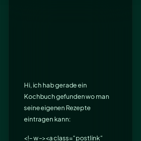
Hi, ich hab gerade ein
Kochbuch gefunden wo man
seine eigenen Rezepte
eintragen kann:
<!– w –><a class=“postlink“