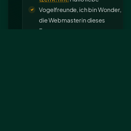
Vogelfreunde, ich bin Wonder,
die Webmasterin dieses
Forums…
Datenschutzerklärung
Verantwortliche Stelle im
Sinne der
Datenschutzgesetze,
insbesondere der EU-
Datenschutzgrundverordnung
(DSGVO),…