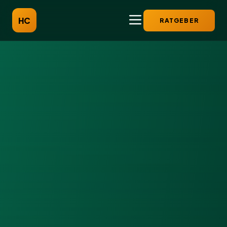
HC
RATGEBER