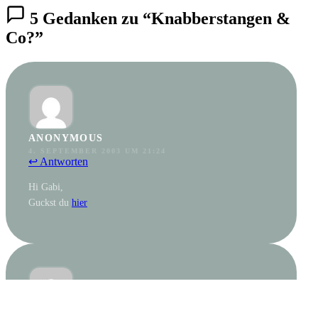
5 Gedanken zu “Knabberstangen &
Co?”
ANONYMOUS
4. SEPTEMBER 2003 UM 21:24
↩ Antworten
Hi Gabi,
Guckst du
hier