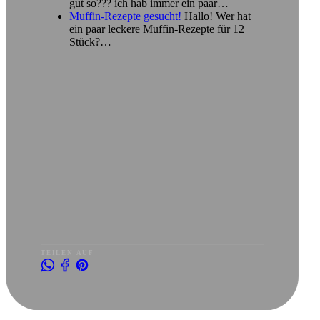
gut so??? ich hab immer ein paar…
Muffin-Rezepte gesucht!
Hallo! Wer hat
ein paar leckere Muffin-Rezepte für 12
Stück?…
TEILEN AUF