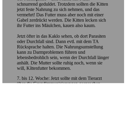
schnurrend geduldet. Trotzdem sollten die Kitten
jetzt feste Nahrung zu sich nehmen, und das
vermehrt! Das Futter muss aber noch mit einer
Gabel zerdrückt werden. Die Kitten lecken sich
ihr Futter ins Mäulchen, kauen also kaum.
Jetzt öfter in das Kaklo sehen, ob dort Parasiten
oder Durchfall sind. Dann evtl. mit dem TA
Rücksprache halten. Die Nahrungsumstellung
kann zu Darmproblemen führen und
lebensbedrohlich sein, wenn der Durchfall länger
anhält. Die Mutter sollte ruhig noch, wenn sie
will, Kíttenfutter bekommen.
7. bis 12. Woche: Jetzt sollte mit dem Tierarzt
über die Grundimmunisierungen gesprochen
werden, d.h. Erstimpfungen gegen
Katzenschnupfen, Katzenseuche und evtl
Leukose. Draußenkatzen sollten auch gegen
Tollwut geimpft werden, aber nicht alle
Impfungen auf einmal. Das entscheidet dann der
TA, der auch die Kitten sorgfältig untersuchen
wird. Die Mutter wird sich jetzt von ihren
Kindern so langsam verabschieden bzw. ihren
Kindern zu verstehen geben, daß sie ihre eigenen