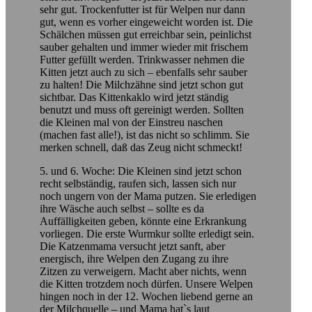
sehr gut. Trockenfutter ist für Welpen nur dann
gut, wenn es vorher eingeweicht worden ist. Die
Schälchen müssen gut erreichbar sein, peinlichst
sauber gehalten und immer wieder mit frischem
Futter gefüllt werden. Trinkwasser nehmen die
Kitten jetzt auch zu sich – ebenfalls sehr sauber
zu halten! Die Milchzähne sind jetzt schon gut
sichtbar. Das Kittenkaklo wird jetzt ständig
benutzt und muss oft gereinigt werden. Sollten
die Kleinen mal von der Einstreu naschen
(machen fast alle!), ist das nicht so schlimm. Sie
merken schnell, daß das Zeug nicht schmeckt!
5. und 6. Woche: Die Kleinen sind jetzt schon
recht selbständig, raufen sich, lassen sich nur
noch ungern von der Mama putzen. Sie erledigen
ihre Wäsche auch selbst – sollte es da
Auffälligkeiten geben, könnte eine Erkrankung
vorliegen. Die erste Wurmkur sollte erledigt sein.
Die Katzenmama versucht jetzt sanft, aber
energisch, ihre Welpen den Zugang zu ihre
Zitzen zu verweigern. Macht aber nichts, wenn
die Kitten trotzdem noch dürfen. Unsere Welpen
hingen noch in der 12. Wochen liebend gerne an
der Milchquelle – und Mama hat`s laut