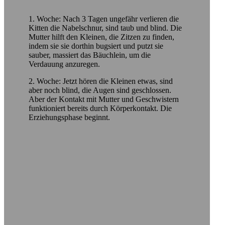
1. Woche: Nach 3 Tagen ungefähr verlieren die
Kitten die Nabelschnur, sind taub und blind. Die
Mutter hilft den Kleinen, die Zitzen zu finden,
indem sie sie dorthin bugsiert und putzt sie
sauber, massiert das Bäuchlein, um die
Verdauung anzuregen.
2. Woche: Jetzt hören die Kleinen etwas, sind
aber noch blind, die Augen sind geschlossen.
Aber der Kontakt mit Mutter und Geschwistern
funktioniert bereits durch Körperkontakt. Die
Erziehungsphase beginnt.