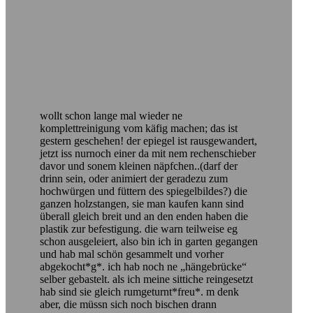
wollt schon lange mal wieder ne
komplettreinigung vom käfig machen; das ist
gestern geschehen! der epiegel ist rausgewandert,
jetzt iss nurnoch einer da mit nem rechenschieber
davor und sonem kleinen näpfchen..(darf der
drinn sein, oder animiert der geradezu zum
hochwürgen und füttern des spiegelbildes?) die
ganzen holzstangen, sie man kaufen kann sind
überall gleich breit und an den enden haben die
plastik zur befestigung. die warn teilweise eg
schon ausgeleiert, also bin ich in garten gegangen
und hab mal schön gesammelt und vorher
abgekocht*g*. ich hab noch ne „hängebrücke“
selber gebastelt. als ich meine sittiche reingesetzt
hab sind sie gleich rumgeturnt*freu*. m denk
aber, die müssn sich noch bischen drann