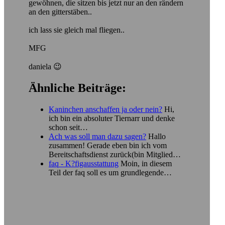
gewöhnen, die sitzen bis jetzt nur an den rändern
an den gitterstäben..
ich lass sie gleich mal fliegen..
MFG
daniela 😉
Ähnliche Beiträge:
Kaninchen anschaffen ja oder nein?
Hi,
ich bin ein absoluter Tiernarr und denke
schon seit…
Ach was soll man dazu sagen?
Hallo
zusammen! Gerade eben bin ich vom
Bereitschaftsdienst zurück(bin Mitglied…
faq - K?figausstattung
Moin, in diesem
Teil der faq soll es um grundlegende…