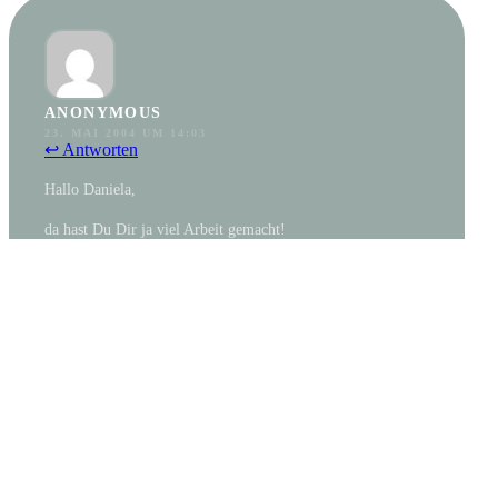
ANONYMOUS
23. MAI 2004 UM 14:03
↩ Antworten
Hallo Daniela,
da hast Du Dir ja viel Arbeit gemacht!
Spiegel sind m. E. überflüssig (- für Einzelvögel auch
gesundheitsschädlich -).
Klar, wenn man mehrere Vögel hat, besteht weniger die
Gefahr von Kropfentzündungen, weil die Vögel ja ihren
Partner füttern können, der dann die Nahrung auch
annimmt, anstatt einen Spiegel zu füttern und „voll zu
sabbern“, wo kein Partner da ist und die Nahrung annimmt.
Äste aus der Natur brauchst Du auch nicht auszukochen; es
reicht, sie mit einer Bürste mit heißem Wasser