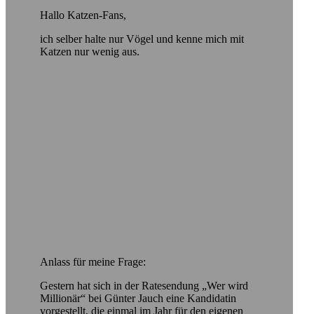
Hallo Katzen-Fans,
ich selber halte nur Vögel und kenne mich mit
Katzen nur wenig aus.
Anlass für meine Frage:
Gestern hat sich in der Ratesendung „Wer wird
Millionär“ bei Günter Jauch eine Kandidatin
vorgestellt, die einmal im Jahr für den eigenen