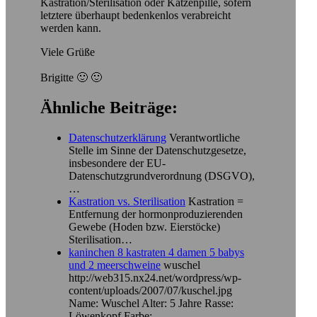
Kastration/Sterilisation oder Katzenpille, sofern
letztere überhaupt bedenkenlos verabreicht
werden kann.
Viele Grüße
Brigitte 🙂 🙂
Ähnliche Beiträge:
Datenschutzerklärung
Verantwortliche
Stelle im Sinne der Datenschutzgesetze,
insbesondere der EU-
Datenschutzgrundverordnung (DSGVO),
…
Kastration vs. Sterilisation
Kastration =
Entfernung der hormonproduzierenden
Gewebe (Hoden bzw. Eierstöcke)
Sterilisation…
kaninchen 8 kastraten 4 damen 5 babys
und 2 meerschweine
wuschel
http://web315.nx24.net/wordpress/wp-
content/uploads/2007/07/kuschel.jpg
Name: Wuschel Alter: 5 Jahre Rasse:
Löwenkopf Farbe:…