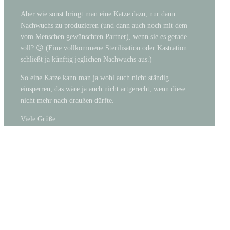
Aber wie sonst bringt man eine Katze dazu, nur dann
Nachwuchs zu produzieren (und dann auch noch mit dem
vom Menschen gewünschten Partner), wenn sie es gerade
soll? 😕 (Eine vollkommene Sterilisation oder Kastration
schließt ja künftig jeglichen Nachwuchs aus.)
So eine Katze kann man ja wohl auch nicht ständig
einsperren; das wäre ja auch nicht artgerecht, wenn diese
nicht mehr nach draußen dürfte.
Viele Grüße
Brigitte 🙂 🙂
ANONYMOUS