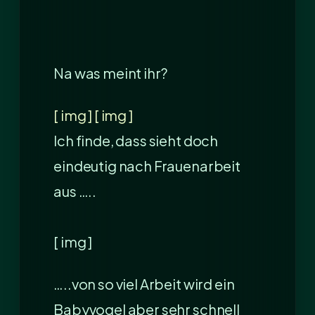
Na was meint ihr?
[ img ] [ img ]
Ich finde, dass sieht doch
eindeutig nach Frauenarbeit
aus …..
[ img ]
…..von so viel Arbeit wird ein
Babyvogel aber sehr schnell