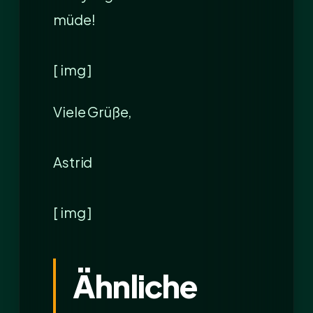
müde!
[ img ]
Viele Grüße,
Astrid
[ img ]
Ähnliche