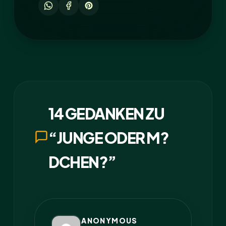
14 GEDANKEN ZU
“JUNGE ODER M?
DCHEN?”
ANONYMOUS