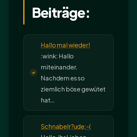
Beiträge:
Hallo mal wieder!
:wink: Hallo
miteinander.
Nachdem es so
ziemlich böse gewütet
hat…
Schnabelr?ude:-(