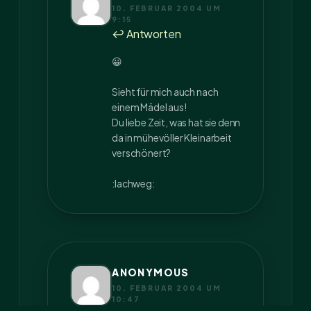
10. FEBRUAR 2004 UM
9:15
↩ Antworten
😀
Sieht für mich auch nach
einem Mädel aus!
Du liebe Zeit, was hat sie denn
da in mühevöller Kleinarbeit
verschönert?
:lachweg:
ANONYMOUS
10. FEBRUAR 2004 UM
10:47