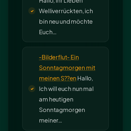
Hallo, Ihr Lieben
Welliverrückten, ich
bin neu und möchte
Euch…
-Bilderflut- Ein
Sonntagmorgen mit
meinen S??en
Hallo,
Ich will euch nun mal
am heutigen
Sonntagmorgen
meiner…