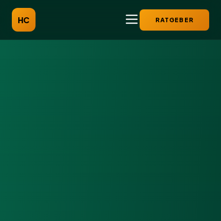
HC
RATGEBER