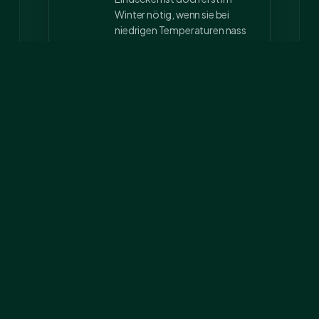
Winter nötig, wenn sie bei
niedrigen Temperaturen nass
geschwitzt vom Reiten sind
und dann in den kalten
Offenstall sollen.
Juliane
ANONYMOUS
17. SEPTEMBER 2003 UM
18:33
↩ Antworten
hallo!
wir versuchen jeden winter
das fell so kurz wie möglich
zu halten, da unsre pferde
„sportler“ sind und immer