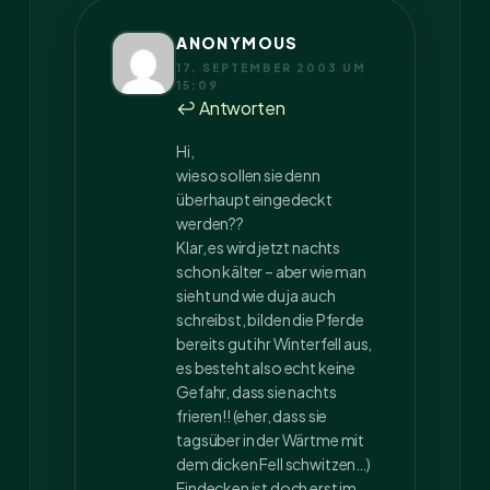
ANONYMOUS
17. SEPTEMBER 2003 UM
15:09
↩ Antworten
Hi,
wieso sollen sie denn
überhaupt eingedeckt
werden??
Klar, es wird jetzt nachts
schon kälter – aber wie man
sieht und wie du ja auch
schreibst, bilden die Pferde
bereits gut ihr Winterfell aus,
es besteht also echt keine
Gefahr, dass sie nachts
frieren!! (eher, dass sie
tagsüber in der Wärtme mit
dem dicken Fell schwitzen…)
Eindecken ist doch erst im