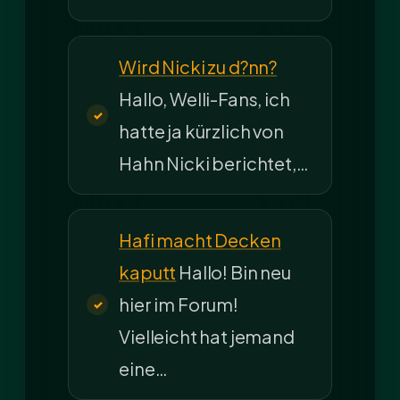
Wird Nicki zu d?nn?
Hallo, Welli-Fans, ich
hatte ja kürzlich von
Hahn Nicki berichtet,…
Hafi macht Decken
kaputt
Hallo! Bin neu
hier im Forum!
Vielleicht hat jemand
eine…