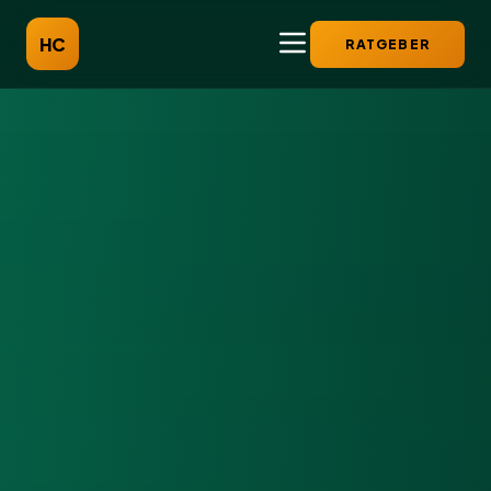
HC
RATGEBER