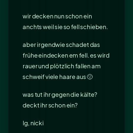
wir decken nun schon ein
anchts weil sie so fell schieben.
aber irgendwie schadet das
frühe eindecken em fell. es wird
rauer und plötzlich fallen am
schweif viele haare aus 🙁
was tut ihr gegen die kälte?
deckt ihr schon ein?
lg, nicki