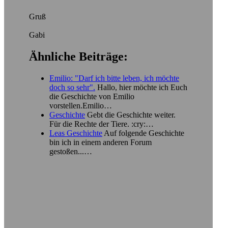
Gruß
Gabi
Ähnliche Beiträge:
Emilio: "Darf ich bitte leben, ich möchte
doch so sehr".
Hallo, hier möchte ich Euch
die Geschichte von Emilio
vorstellen.Emilio…
Geschichte
Gebt die Geschichte weiter.
Für die Rechte der Tiere. :cry:…
Leas Geschichte
Auf folgende Geschichte
bin ich in einem anderen Forum
gestoßen...…