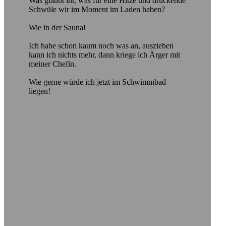
Was glaubt ihr, was für eine Hitze und drückende
Schwüle wir im Moment im Laden haben?
Wie in der Sauna!
Ich habe schon kaum noch was an, ausziehen
kann ich nichts mehr, dann kriege ich Ärger mit
meiner Chefin.
Wie gerne würde ich jetzt im Schwimmbad
liegen!