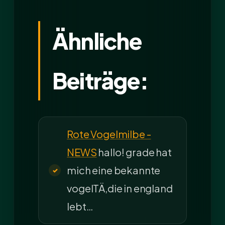
Ähnliche
Beiträge:
Rote Vogelmilbe -
NEWS
hallo! grade hat
mich eine bekannte
vogelTÄ,die in england
lebt…