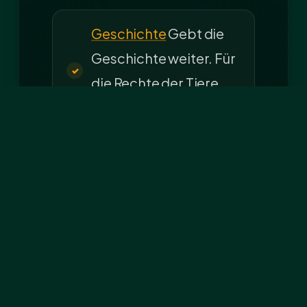
Geschichte
Gebt die
Geschichte weiter. Für
die Rechte der Tiere.
:cry:…
was zum
nachdenken!!!
:cry:
:cry: "Wie konntest
Du?" Als ich noch ein
Welpe…