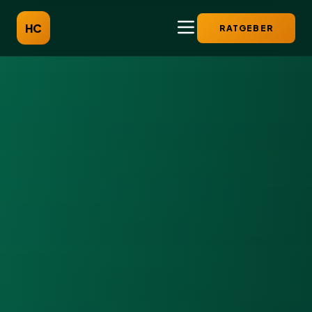
HC
RATGEBER