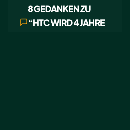
8 GEDANKEN ZU
“HTC WIRD 4 JAHRE
ALT!”
ANONYMOUS
5. MÄRZ 2004 UM 8:23
↩ Antworten
Von diesen 4 Jahren bin ich
jetzt auch schon zwei Jahre
dabei.
Es gab Höhen und Tiefen, ich
habe viel gelacht und hin und