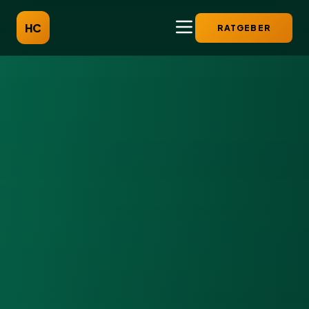
HC
RATGEBER