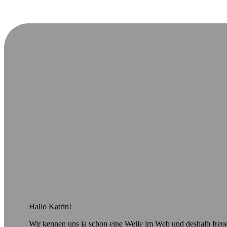
Hallo Katrin!
Wir kennen uns ja schon eine Weile im Web und deshalb freue