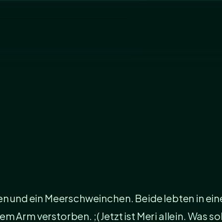
sen und ein Meerschweinchen. Beide lebten in ei
Arm verstorben. ;( Jetzt ist Meri allein. Was soll