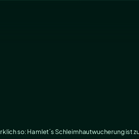
 wirklich so: Hamlet´s Schleimhautwucherung ist z