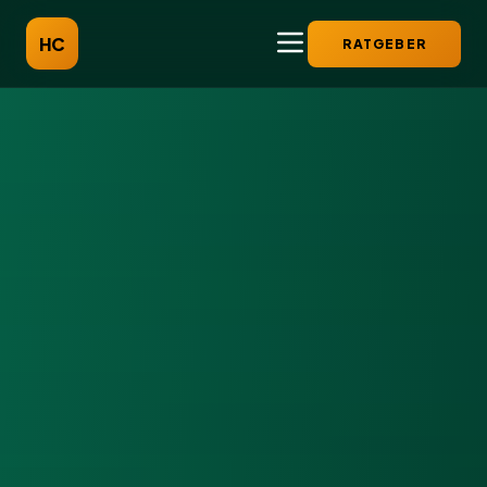
HC
RATGEBER