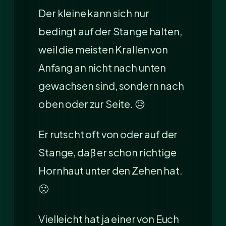
Der kleine kann sich nur
bedingt auf der Stange halten,
weil die meisten Krallen von
Anfang an nicht nach unten
gewachsen sind, sondern nach
oben oder zur Seite. 😥
Er rutscht oft von oder auf der
Stange, daß er schon richtige
Hornhaut unter den Zehen hat.
🙁
Vielleicht hat ja einer von Euch