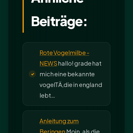
Beiträge:
Rote Vogelmilbe -
NEWS
hallo! grade hat
mich eine bekannte
vogelTÄ,die in england
lebt…
Anleitung zum
Beringen
Moin, als die