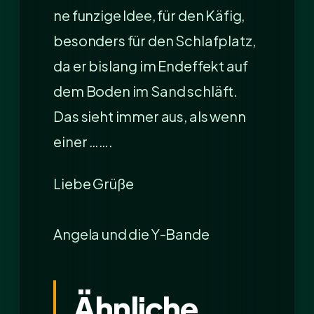
ne funzige Idee, für den Käfig,
besonders für den Schlafplatz,
da er bislang im Endeffekt auf
dem Boden im Sand schläft.
Das sieht immer aus, als wenn
einer …….
Liebe Grüße
Angela und die Y-Bande
Ähnliche