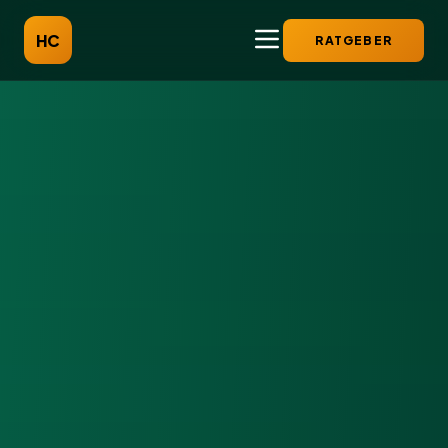
HC
RATGEBER