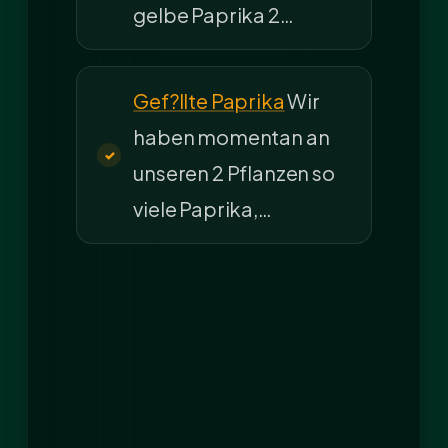
gelbe Paprika 2…
Gef?llte Paprika
Wir
haben momentan an
unseren 2 Pflanzen so
viele Paprika,…