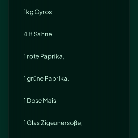
1kg Gyros
4 B Sahne,
1 rote Paprika,
1 grüne Paprika,
1 Dose Mais.
1 Glas Zigeunersoße,