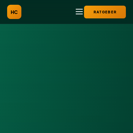
HC
RATGEBER