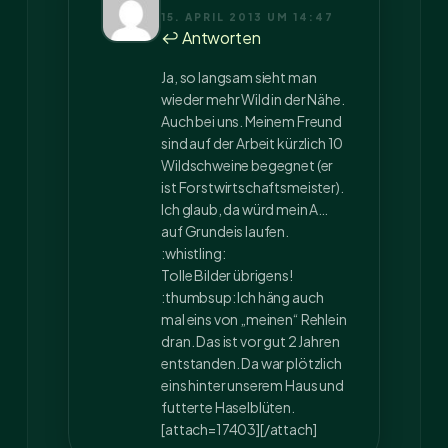
15. APRIL 2013 UM 14:47
↩ Antworten
Ja, so langsam sieht man
wieder mehr Wild in der Nähe.
Auch bei uns. Meinem Freund
sind auf der Arbeit kürzlich 10
Wildschweine begegnet (er
ist Forstwirtschaftsmeister).
Ich glaub, da würd mein A…
auf Grundeis laufen.
:whistling:
Tolle Bilder übrigens!
:thumbsup: Ich häng auch
mal eins von „meinen“ Rehlein
dran. Das ist vor gut 2 Jahren
entstanden. Da war plötzlich
eins hinter unserem Haus und
futterte Haselblüten.
[attach=17403][/attach]