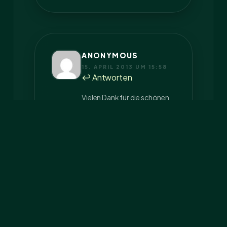
ANONYMOUS
15. APRIL 2013 UM 15:58
↩ Antworten
Vielen Dank für die schönen
Fotos.
Bei uns gibt es jetzt auch sehr
viele Rehe.
Wildschweinen sind wir bis
jetzt GsD noch nicht
begegnet