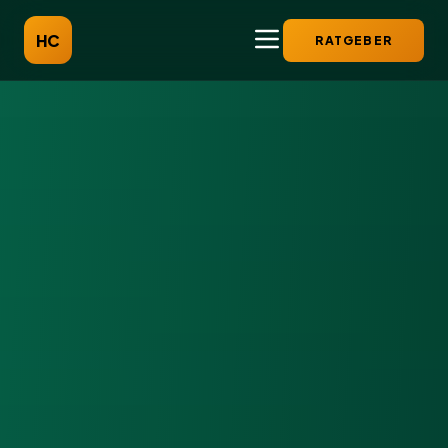
HC
RATGEBER