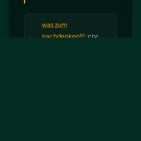
was zum
nachdenken!!!
:cry:
:cry: "Wie konntest
Du?" Als ich noch ein
Welpe…
Emilio: "Darf ich bitte
leben, ich möchte
doch so sehr".
Hallo,
hier möchte ich Euch