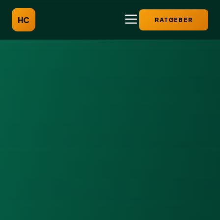
HC
RATGEBER