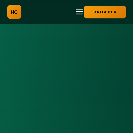
HC
RATGEBER