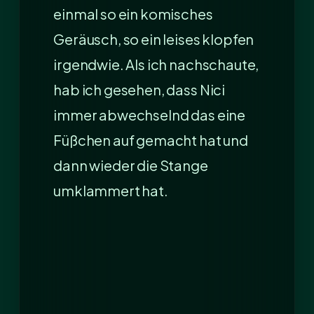
einmal so ein komisches
Geräusch, so ein leises klopfen
irgendwie. Als ich nachschaute,
hab ich gesehen, dass Nici
immer abwechselnd das eine
Füßchen auf gemacht hat und
dann wieder die Stange
umklammert hat.