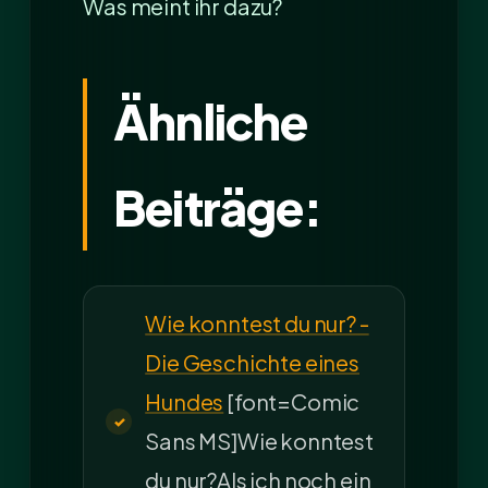
Was meint ihr dazu?
Ähnliche
Beiträge:
Wie konntest du nur? -
Die Geschichte eines
Hundes
[font=Comic
Sans MS]Wie konntest
du nur?Als ich noch ein