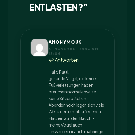
ENTLASTEN?”
ANONYMOUS
4. NOVEMBER 2003 UM
13:04
↩ Antworten
Hallo Patti,
gesunde Vögel, die keine
Fußverletzungen haben,
brauchen normalerweise
keine Sitzbrettchen.
Aber dennoch legen sich viele
Wellis gerne mal auf ebenen
Flächen auf den Bauch –
meine Vögel auch.
Ich werde mir auch mal einige