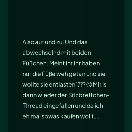
Also auf und zu. Und das
abwechselnd mit beiden
Füßchen. Meint ihr ihr haben
nur die Füße weh getan und sie
wollte sie entlasten`??? 🙄 Mir is
dann wieder der Sitzbrettchen-
Thread eingefallen und da ich
eh mal sowas kaufen wollt….