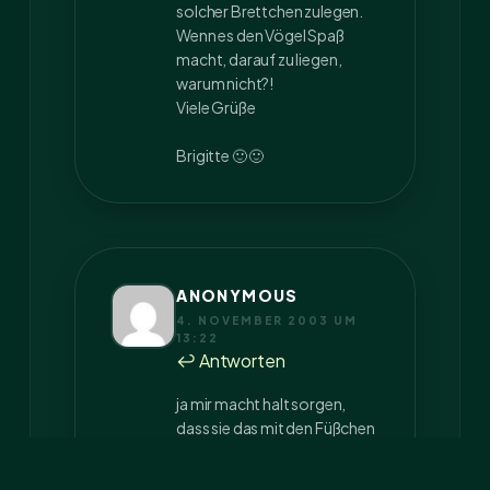
solcher Brettchen zulegen.
Wenn es den Vögel Spaß
macht, darauf zu liegen,
warum nicht?!
Viele Grüße
Brigitte 🙂 🙂
ANONYMOUS
4. NOVEMBER 2003 UM
13:22
↩ Antworten
ja mir macht halt sorgen,
dass sie das mit den Füßchen
gemacht hat, könnte das an
irgend ner Krankheit liegen?