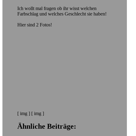
Ich wollt mal fragen ob ihr wisst welchen
Farbschlag und welches Geschlecht sie haben!
Hier sind 2 Fotos!
[ img ] [ img ]
Ähnliche Beiträge: