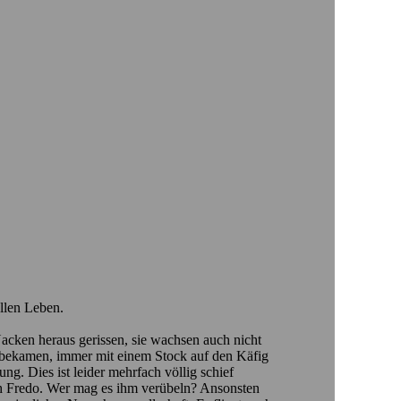
llen Leben.
Nacken heraus gerissen, sie wachsen auch nicht
mitbekamen, immer mit einem Stock auf den Käfig
. Dies ist leider mehrfach völlig schief
ich Fredo. Wer mag es ihm verübeln? Ansonsten