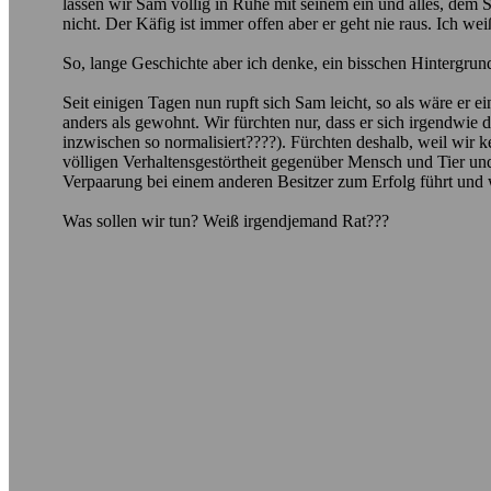
lassen wir Sam völlig in Ruhe mit seinem ein und alles, dem Sp
nicht. Der Käfig ist immer offen aber er geht nie raus. Ich w
So, lange Geschichte aber ich denke, ein bisschen Hintergrun
Seit einigen Tagen nun rupft sich Sam leicht, so als wäre er e
anders als gewohnt. Wir fürchten nur, dass er sich irgendwie d
inzwischen so normalisiert????). Fürchten deshalb, weil wir
völligen Verhaltensgestörtheit gegenüber Mensch und Tier und 
Verpaarung bei einem anderen Besitzer zum Erfolg führt und 
Was sollen wir tun? Weiß irgendjemand Rat???