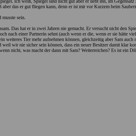
iegel. Ich weiß, Spiegel sind nicht gut aber er liebt ihn, im Gegensatz
eiß aber das er gut fliegen kann, denn er ist mir vor Kurzem beim Saub
d musste sein.
insam. Das hat er in zwei Jahren nie gemacht. Er versucht nicht den Spie
och nach einer Partnerin sehnt (auch wenn er die, wenn er sie hätte vie
 kein weiteres Tier mehr aufnehmen können, gleichzeitig aber Sam auc
weil wir nie sicher sein können, dass ein neuer Besitzer damit klar ko
wenn nicht, was macht der dann mit Sam? Weiterreichen? Es ist ein D