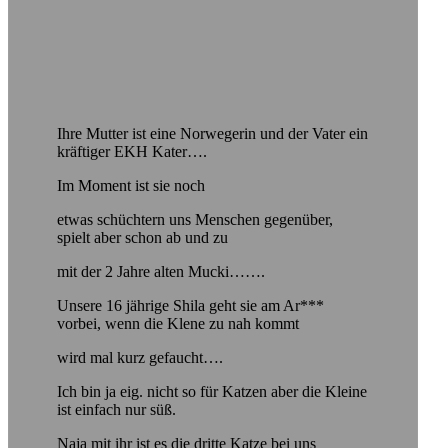
Ihre Mutter ist eine Norwegerin und der Vater ein
kräftiger EKH Kater….
Im Moment ist sie noch
etwas schüchtern uns Menschen gegenüber,
spielt aber schon ab und zu
mit der 2 Jahre alten Mucki…….
Unsere 16 jährige Shila geht sie am Ar***
vorbei, wenn die Klene zu nah kommt
wird mal kurz gefaucht….
Ich bin ja eig. nicht so für Katzen aber die Kleine
ist einfach nur süß.
Naja mit ihr ist es die dritte Katze bei uns