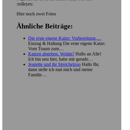
:rolleyes:
Hier noch zwei Fotos
Ähnliche Beiträge:
Die erste eigene Katze: Vorbereitung,…
Einzug & Haltung Die erste eigene Katze:
Vom Traum zum…
Katzen abgeben. Wohin?
Hallo an Alle!
Ich bin neu hier, habe mir gerade…
Jeanette und ihr Streichelzoo
Hallo Ihr,
dann stelle ich mal mich und meine
Familie…