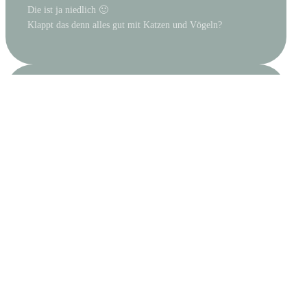
Die ist ja niedlich 🙂
Klappt das denn alles gut mit Katzen und Vögeln?
ANONYMOUS
26. SEPTEMBER 2010 UM 12:07
↩ Antworten
Och ist die Süß! Glückwunsch zur süßen Maus! Und dann
noch dieser Blick :love:
Viel Spass mit ihr!
LG