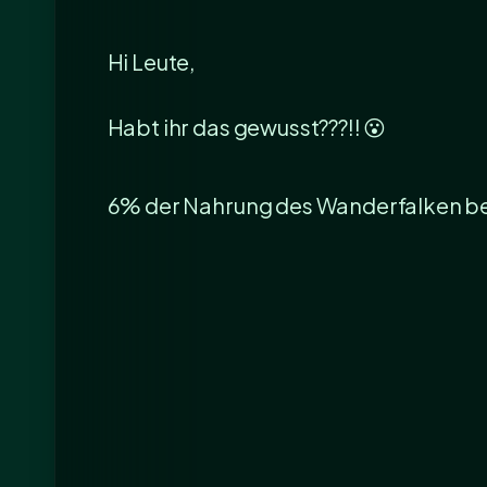
Hi Leute,
Habt ihr das gewusst???!! 😮
6% der Nahrung des Wanderfalken bes