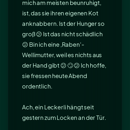
mich am meisten beunruhigt,
ist, das sie ihren eigenen Kot
anknabbern. Ist der Hunger so
groß 😕 Ist das nicht schädlich
😕 Bin ich eine ‚Raben‘-
Wellimutter, weil es nichts aus
der Hand gibt 😕 🙄 😕 Ich hoffe,
sie fressen heute Abend
ordentlich.
Ach, ein Leckerli hängt seit
gestern zum Locken an der Tür.