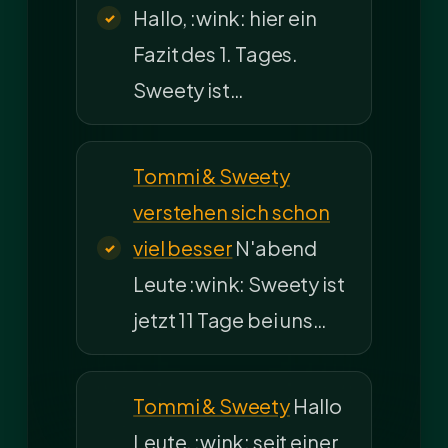
Hallo, :wink: hier ein
Fazit des 1. Tages.
Sweety ist…
Tommi & Sweety
verstehen sich schon
viel besser
N'abend
Leute :wink: Sweety ist
jetzt 11 Tage bei uns…
Tommi & Sweety
Hallo
Leute, :wink: seit einer