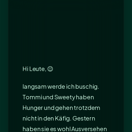
Hi Leute, 😉
langsam werde ich buschig.
Tommi und Sweety haben
Hunger und gehen trotzdem
nicht in den Käfig. Gestern
haben sie es wohl Ausversehen