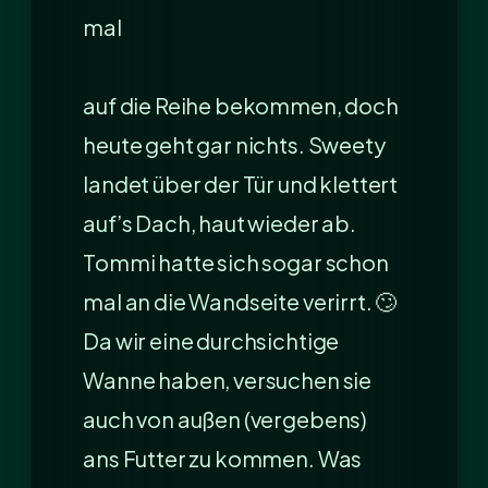
mal
auf die Reihe bekommen, doch
heute geht gar nichts. Sweety
landet über der Tür und klettert
auf’s Dach, haut wieder ab.
Tommi hatte sich sogar schon
mal an die Wandseite verirrt. 🙄
Da wir eine durchsichtige
Wanne haben, versuchen sie
auch von außen (vergebens)
ans Futter zu kommen. Was