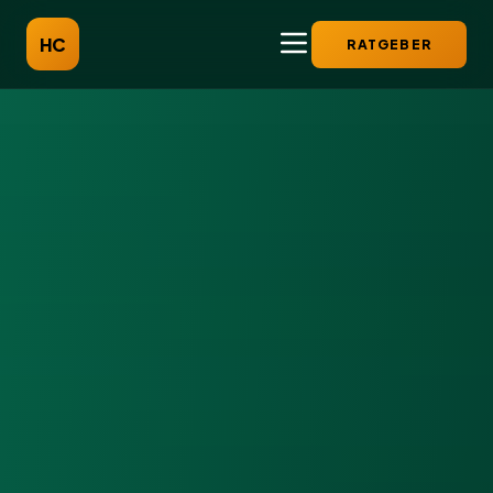
HC
RATGEBER