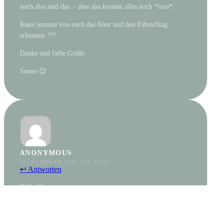
noch dies und das .- aber das kommt alles noch *freu*
Kann jemand von euch das Alter und den Fabrschlag
erkennen ???
Danke und liebe Grüße
Sonne 😉
ANONYMOUS
11. FEBRUAR 2005 UM 18:35
↩ Antworten
Hallo Vanessa,
für eine Geschlechts bestimmung müßten die Bilder schärfer
und von der Farbe her klarer sein.