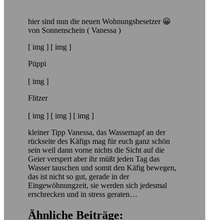
hier sind nun die neuen Wohnungsbesetzer 😀
von Sonnenschein ( Vanessa )
[ img ] [ img ]
Püppi
[ img ]
Flitzer
[ img ] [ img ] [ img ]
kleiner Tipp Vanessa, das Wassernapf an der
rückseite des Käfigs mag für euch ganz schön
sein weil dann vorne nichts die Sicht auf die
Geier verspert aber ihr müßt jeden Tag das
Wasser tauschen und somit den Käfig bewegen,
das ist nicht so gut, gerade in der
Eingewöhnungzeit, sie werden sich jedesmal
erschrecken und in stress geraten…
Ähnliche Beiträge: