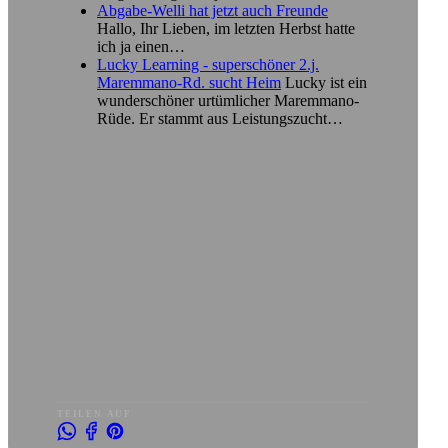
Abgabe-Welli hat jetzt auch Freunde
Hallo, Ihr Lieben, im letzten Herbst hatte
ich ja einen…
Lucky Learning - superschöner 2.j.
Maremmano-Rd. sucht Heim
Lucky ist ein
wunderschöner urtümlicher Maremmano-
Rüde. Er stammt aus Leistungszucht…
TEILEN AUF