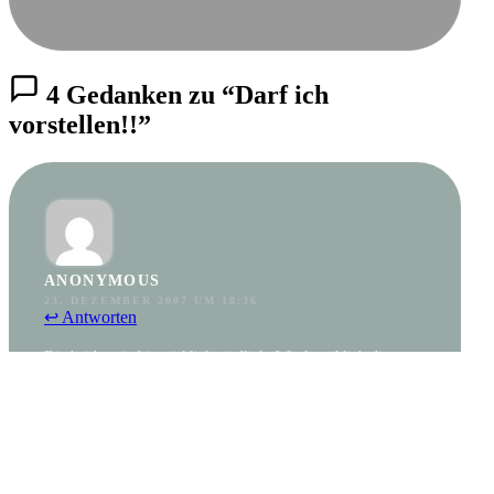
4 Gedanken zu “Darf ich
vorstellen!!”
ANONYMOUS
23. DEZEMBER 2007 UM 18:36
↩ Antworten
Die beiden sind ja wirklich niedlich. Wie lang blieb die
Mütze denn noch auf dem Kopf nach dem Foto ? Die hat
dein Hund doch bestimmt schnell beseitigt, oder nicht ?