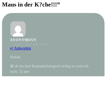
Maus in der K?che!!!”
ANONYMOUS
9. MÄRZ 2004 UM 23:39
↩ Antworten
Hallole,
😀 ob das jetzt Katzenphyhologisch richtig ist weiss ich
nicht, 🙄 aber
wir nehmen unseren Katzen die Maeuse immer weg wenn sie
eine gefangen haben. Dann fangen sie wieder neue und weil
sie angst haben wir nehmen sie weg bringen sie sie
ueberhaupt nicht erst zu uns ins Haus.
Warum willst du deiner Katze das Maeusefangen