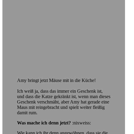
Amy bringt jetzt Mäuse mit in die Küche!
Ich weiß ja, dass das immer ein Geschenk ist,
und dass die Katze gekränkt ist, wenn man dieses
Geschenk verschmäht, aber Amy hat gerade eine
Maus mit reingebracht und spielt weiter fleißig
damit rum.
Was mache ich denn jetzt?
:nixweiss:
Wie kann ich ihr denn angewöhnen, dass sie die