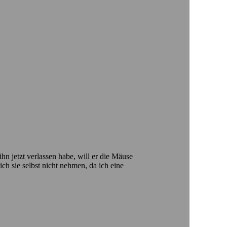
n jetzt verlassen habe, will er die Mäuse
ch sie selbst nicht nehmen, da ich eine