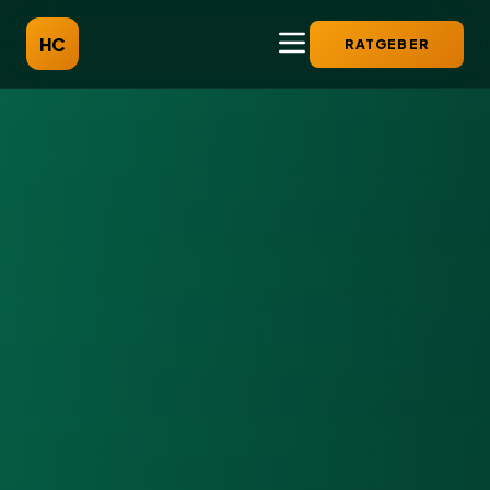
HC
RATGEBER