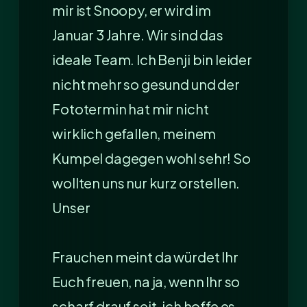
mir ist Snoopy, er wird im
Januar 3 Jahre. Wir sind das
ideale Team. Ich Benji bin leider
nicht mehr so gesund und der
Fototermin hat mir nicht
wirklich gefallen, meinem
Kumpel dagegen wohl sehr! So
wollten uns nur kurz orstellen.
Unser
Frauchen meint da würdet Ihr
Euch freuen, na ja, wenn Ihr so
scharf drauf seit, ich hoffe es