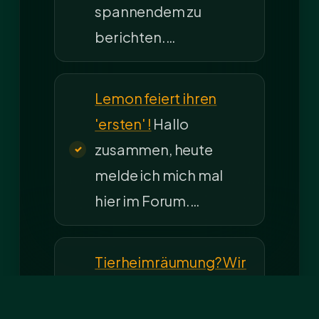
spannendem zu
berichten.…
Lemon feiert ihren
'ersten' !
Hallo
zusammen, heute
melde ich mich mal
hier im Forum.…
Tierheimräumung? Wir
brauchen Hilfe!
Hi ihr,
in den letzten Tagen