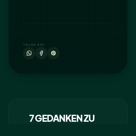
TEILEN AUF
7 GEDANKEN ZU
“BESINNLICHES