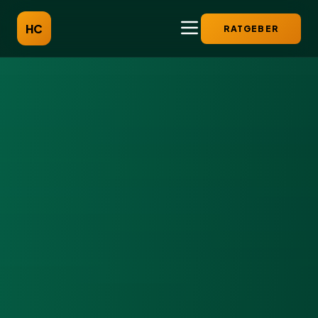
HC
RATGEBER